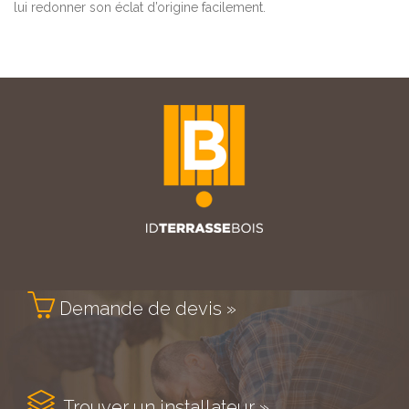
lui redonner son éclat d’origine facilement.

Demande de devis »

Trouver un installateur »