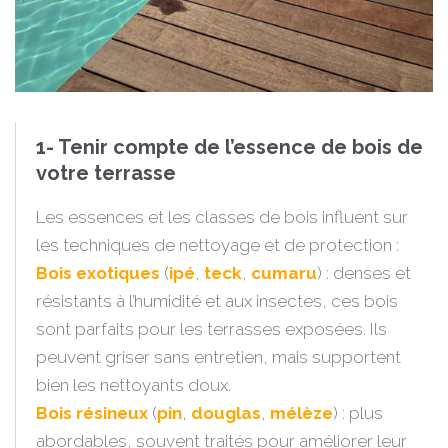
1- Tenir compte de l’essence de bois de
votre terrasse
Les essences et les classes de bois influent sur
les techniques de nettoyage et de protection :
Bois exotiques
(
ipé
,
teck
,
cumaru
) : denses et
résistants à l’humidité et aux insectes, ces bois
sont parfaits pour les terrasses exposées. Ils
peuvent griser sans entretien, mais supportent
bien les nettoyants doux.
Bois résineux
(
pin
,
douglas
,
mélèze
) : plus
abordables, souvent traités pour améliorer leur