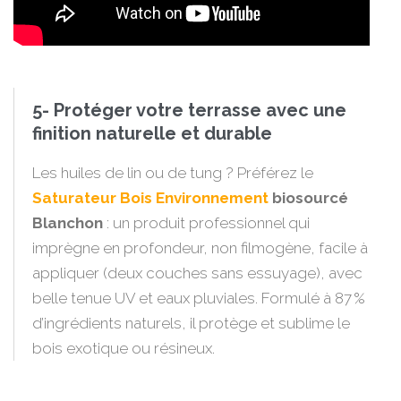
5- Protéger votre terrasse avec une
finition naturelle et durable
Les huiles de lin ou de tung ? Préférez le
Saturateur Bois Environnement
biosourcé
Blanchon
: un produit professionnel qui
imprègne en profondeur, non filmogène, facile à
appliquer (deux couches sans essuyage), avec
belle tenue UV et eaux pluviales. Formulé à 87 %
d’ingrédients naturels, il protège et sublime le
bois exotique ou résineux.