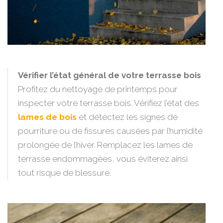
Vérifier l’état général de votre terrasse bois
Profitez du nettoyage de printemps pour
inspecter votre terrasse bois. Vérifiez l’état des
lames de bois
et détectez les signes de
pourriture ou de fissures causées par l’humidité
prolongée de l’hiver. Remplacez les lames de
terrasse endommagées, vous éviterez ainsi
tout risque de blessure.