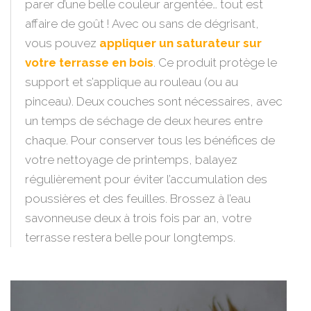
parer d’une belle couleur argentée… tout est
affaire de goût ! Avec ou sans de dégrisant,
vous pouvez
appliquer un saturateur sur
votre terrasse en bois
. Ce produit protège le
support et s’applique au rouleau (ou au
pinceau). Deux couches sont nécessaires, avec
un temps de séchage de deux heures entre
chaque. Pour conserver tous les bénéfices de
votre nettoyage de printemps, balayez
régulièrement pour éviter l’accumulation des
poussières et des feuilles. Brossez à l’eau
savonneuse deux à trois fois par an, votre
terrasse restera belle pour longtemps.