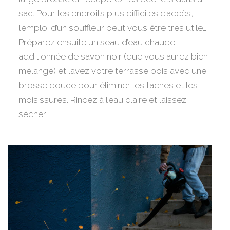
sac. Pour les endroits plus difficiles d’accès,
l’emploi d’un souffleur peut vous être très utile…
Préparez ensuite un seau d’eau chaude
additionnée de savon noir (que vous aurez bien
mélangé) et lavez votre terrasse bois avec une
brosse douce pour éliminer les taches et les
moisissures. Rincez à l’eau claire et laissez
sécher.