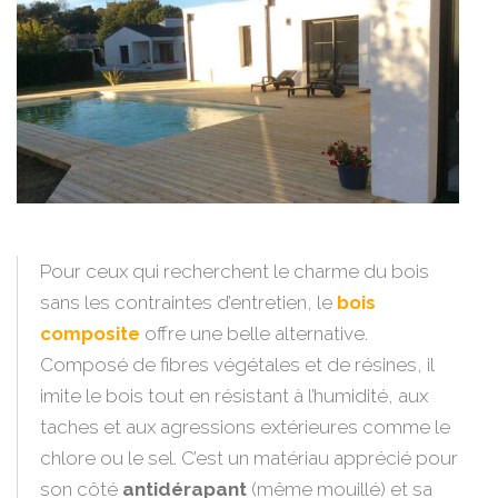
Pour ceux qui recherchent le charme du bois
sans les contraintes d’entretien, le
bois
composite
offre une belle alternative.
Composé de fibres végétales et de résines, il
imite le bois tout en résistant à l’humidité, aux
taches et aux agressions extérieures comme le
chlore ou le sel. C’est un matériau apprécié pour
son côté
antidérapant
(même mouillé) et sa