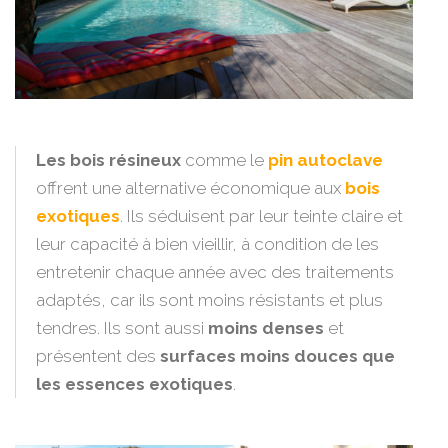
Les bois résineux
comme le
pin autoclave
offrent une alternative économique aux
bois
exotiques
. Ils séduisent par leur teinte claire et
leur capacité à bien vieillir, à condition de les
entretenir chaque année avec des traitements
adaptés, car ils sont moins résistants et plus
tendres. Ils sont aussi
moins denses
et
présentent des
surfaces moins douces que
les essences exotiques
.