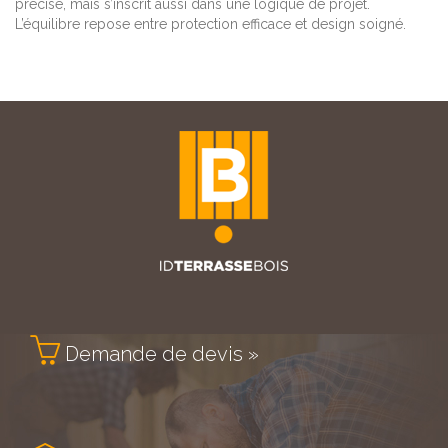
précise, mais s’inscrit aussi dans une logique de projet.
L’équilibre repose entre protection efficace et design soigné.

Demande de devis »