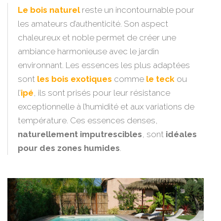
Le bois naturel
reste un incontournable pour
les amateurs d’authenticité. Son aspect
chaleureux et noble permet de créer une
ambiance harmonieuse avec le jardin
environnant. Les essences les plus adaptées
sont
les bois exotiques
comme
le teck
ou
l’
ipé
, ils sont prisés pour leur résistance
exceptionnelle à l’humidité et aux variations de
température. Ces essences denses,
naturellement imputrescibles
, sont
idéales
pour des zones humides
.