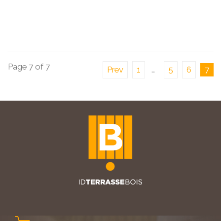
Page 7 of 7
Prev
1
…
5
6
7