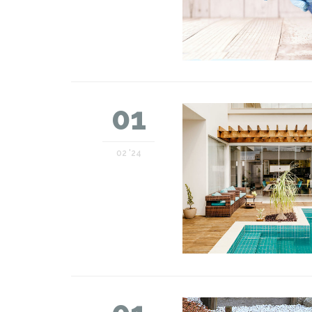
01
02 '24