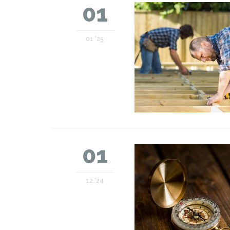
01
01 '25
01
12 '24