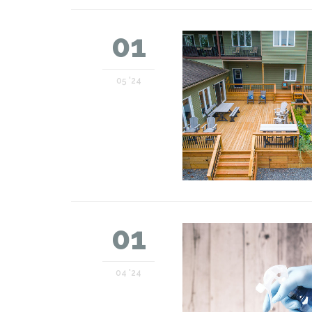
01
05 '24
01
04 '24