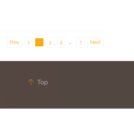
Prev
1
2
3
4
…
7
Next

Top