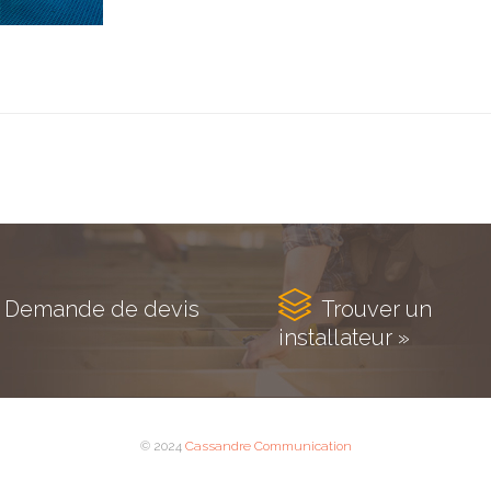

Demande de devis
Trouver un
installateur »
© 2024
Cassandre Communication