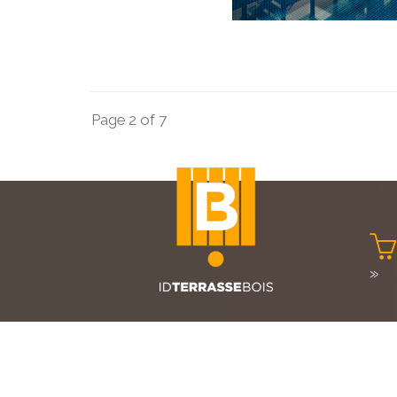
Page 2 of 7

»