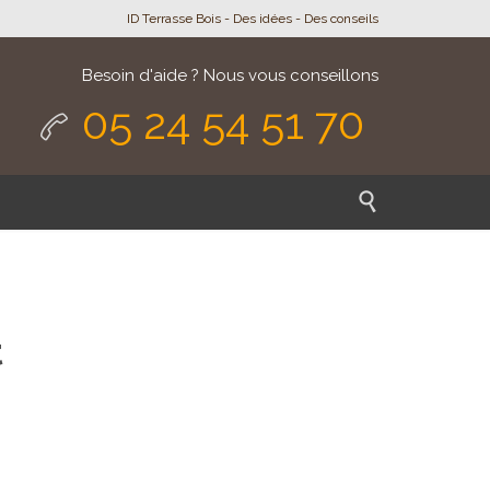
ID Terrasse Bois - Des idées - Des conseils
Besoin d'aide ? Nous vous conseillons
05 24 54 51 70


t