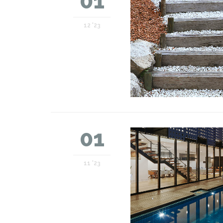
01
12 '23
01
11 '23