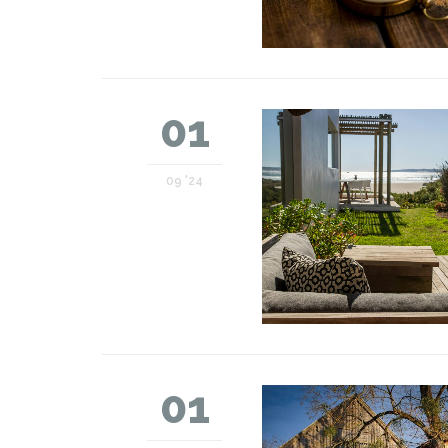
01
09 '24
01