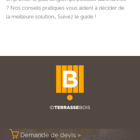
? Nos conseils pratiques vous aident à décider de
la meilleure solution… Suivez le guide !

Demande de devis »