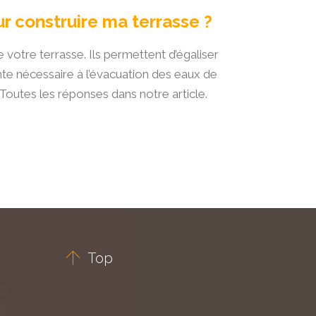
ur construire ma terrasse ?
e votre terrasse. Ils permettent d’égaliser
nte nécessaire à l’évacuation des eaux de
 Toutes les réponses dans notre article.

Top