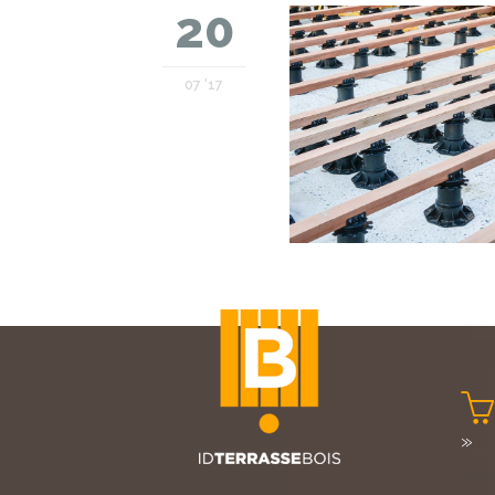
20
07 '17

»