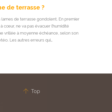
e de terrasse ?
es lames de terrasse gondolent. En premier
ait à cœur, ne va pas évacuer l’humidité
ame vrillée à moyenne échéance, selon son
étéo. Les autres erreurs qui…

Top