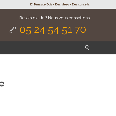
ID Terrasse Bois - Des idées - Des conseils
Besoin d'aide ? Nous vous conseillons
05 24 54 51 70


e