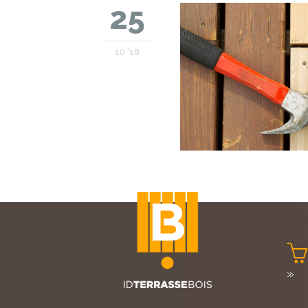
25
10 '18

»