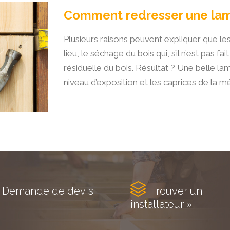
Comment redresser une lam
Plusieurs raisons peuvent expliquer que l
lieu, le séchage du bois qui, s’il n’est pas f
résiduelle du bois. Résultat ? Une belle l
niveau d’exposition et les caprices de la m

Demande de devis
Trouver un
installateur »