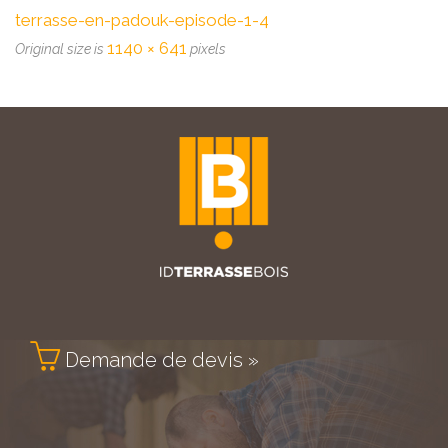
terrasse-en-padouk-episode-1-4
1140 × 641
Original size is
pixels

Demande de devis »