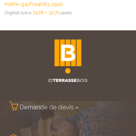
matrix-g42f2a4b83_1920
7478 × 3070
Original size is
pixels

Demande de devis »