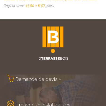
1580 × 687
Original size is
pixels

Demande de devis »

Trouver un installateur »