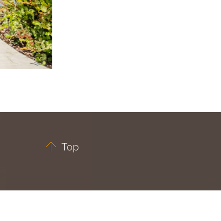

Top