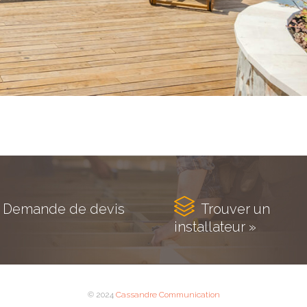

Demande de devis
Trouver un
installateur »
© 2024
Cassandre Communication