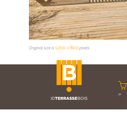
1200 × 800
Original size is
pixels

»