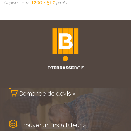
1200 × 560
Original size is
pixels

Demande de devis »

Trouver un installateur »