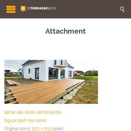

Attachment
lame-de-bois-lambourde
bg-projet-terrasse
320 × 150
Original size is
pixels