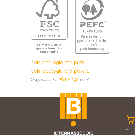
bois-ecologie-sfc-pefc
bois-ecologie-sfc-pefc-1
261 × 191
Original size is
pixels

»