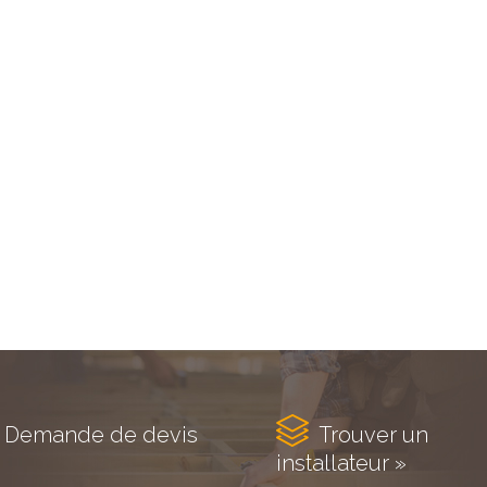

Demande de devis
Trouver un
installateur »