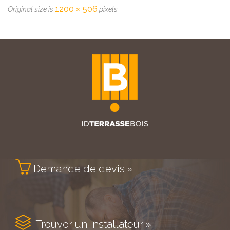
1200 × 506
Original size is
pixels

Demande de devis »

Trouver un installateur »