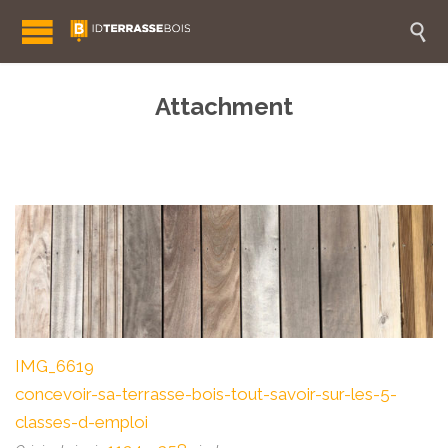

Attachment
IMG_6619
concevoir-sa-terrasse-bois-tout-savoir-sur-les-5-
classes-d-emploi