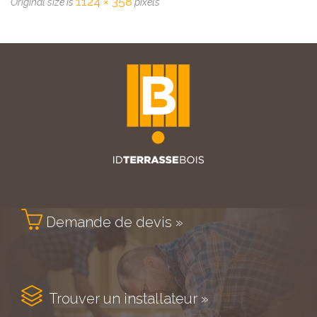
1124 × 358
Original size is
pixels

Demande de devis »

Trouver un installateur »